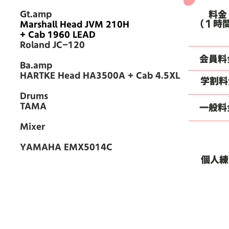
料金
Gt.amp
（１時
Marshall Head JVM 210H
+ Cab 1960 LEAD
Roland JC-120
会員料
Ba.amp
HARTKE Head HA3500A + Cab 4.5XL
学割料
Drums
TAMA
一般料
Mixer
YAMAHA EMX5014C
個人練